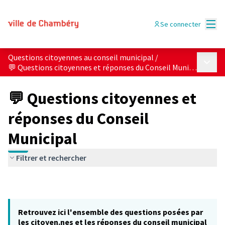
Menu
Se connecter
Questions citoyennes au conseil municipal
/
Menu p
💬 Questions citoyennes et réponses du Conseil Municipal
💬 Questions citoyennes et
réponses du Conseil
Municipal
Filtrer et rechercher
Retrouvez ici l'ensemble des questions posées par
les citoyen.nes et les réponses du conseil municipal