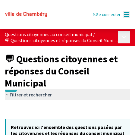
Menu
Se connecter
Questions citoyennes au conseil municipal
/
Menu p
💬 Questions citoyennes et réponses du Conseil Municipal
💬 Questions citoyennes et
réponses du Conseil
Municipal
Filtrer et rechercher
Retrouvez ici l'ensemble des questions posées par
les citoyen.nes et les réponses du conseil municipal