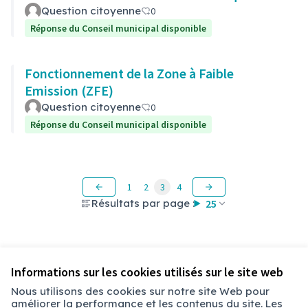
Question citoyenne
0
Réponse du Conseil municipal disponible
Fonctionnement de la Zone à Faible
Emission (ZFE)
Question citoyenne
0
Réponse du Conseil municipal disponible
1
2
3
4
Résultats par page :
25
Voir toutes les questions retirées
Informations sur les cookies utilisés sur le site web
Nous utilisons des cookies sur notre site Web pour
améliorer la performance et les contenus du site. Les
Conditions d'utilisation