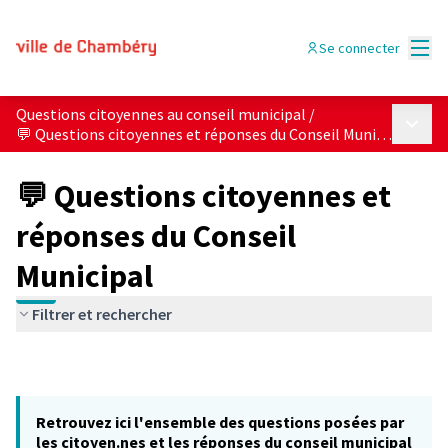
Menu
Se connecter
Questions citoyennes au conseil municipal
/
Menu p
💬 Questions citoyennes et réponses du Conseil Municipal
💬 Questions citoyennes et
réponses du Conseil
Municipal
Filtrer et rechercher
Retrouvez ici l'ensemble des questions posées par
les citoyen.nes et les réponses du conseil municipal