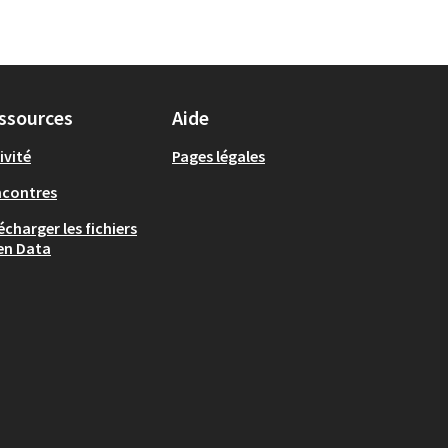
ssources
Aide
ivité
Pages légales
ncontres
écharger les fichiers
en Data