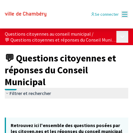
Menu
Se connecter
Questions citoyennes au conseil municipal
/
Menu p
💬 Questions citoyennes et réponses du Conseil Municipal
💬 Questions citoyennes et
réponses du Conseil
Municipal
Filtrer et rechercher
Retrouvez ici l'ensemble des questions posées par
les citoyen.nes et les réponses du conseil municipal