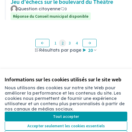
Jeu d'échecs sur le boulevard du Théâtre
Question citoyenne
0
Réponse du Conseil municipal disponible
1
2
3
4
Résultats par page :
20
Voir toutes les questions retirées
Informations sur les cookies utilisés sur le site web
Nous utilisons des cookies sur notre site Web pour
améliorer la performance et les contenus du site. Les
Conditions d'utilisation
cookies nous permettent de fournir une expérience
Paramètres des cookies
utilisateur et un contenu plus personnalisés à partir de
Chambéry sur X
Chambéry sur Facebook
Chambéry sur Instagram
nos canaux de médias sociaux.
(Lien externe)
(Lien externe)
(Lien externe)
Tout accepter
Accepter seulement les cookies essentiels