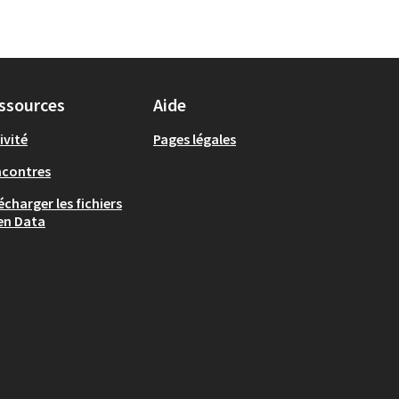
ssources
Aide
ivité
Pages légales
ncontres
écharger les fichiers
en Data