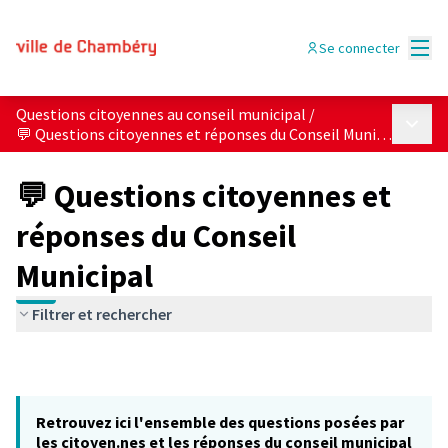
Menu
Se connecter
Questions citoyennes au conseil municipal
/
Menu p
💬 Questions citoyennes et réponses du Conseil Municipal
💬 Questions citoyennes et
réponses du Conseil
Municipal
Filtrer et rechercher
Retrouvez ici l'ensemble des questions posées par
les citoyen.nes et les réponses du conseil municipal