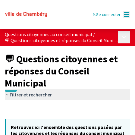
Menu
Se connecter
Questions citoyennes au conseil municipal
/
Menu p
💬 Questions citoyennes et réponses du Conseil Municipal
💬 Questions citoyennes et
réponses du Conseil
Municipal
Filtrer et rechercher
Retrouvez ici l'ensemble des questions posées par
les citoyen.nes et les réponses du conseil municipal