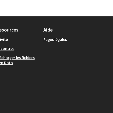
ssources
Aide
ivité
Pages légales
ncontres
écharger les fichiers
en Data