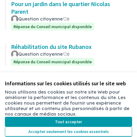
Pour un jardin dans le quartier Nicolas
Parent
Question citoyenne
0
Réponse du Conseil municipal disponible
Réhabilitation du site Rubanox
Question citoyenne
0
Réponse du Conseil municipal disponible
Voir toutes les propositions retirées
Informations sur les cookies utilisés sur le site web
Nous utilisons des cookies sur notre site Web pour
améliorer la performance et les contenus du site. Les
Conditions d'utilisation
cookies nous permettent de fournir une expérience
Paramètres des cookies
utilisateur et un contenu plus personnalisés à partir de
Chambéry sur X
Chambéry sur Facebook
Chambéry sur Instagram
nos canaux de médias sociaux.
(Lien externe)
(Lien externe)
(Lien externe)
Tout accepter
Accepter seulement les cookies essentiels