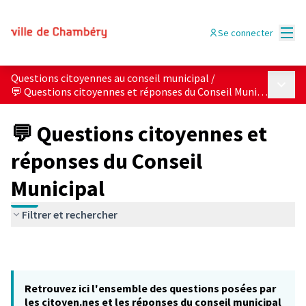
Menu
Se connecter
Questions citoyennes au conseil municipal
/
Menu p
💬 Questions citoyennes et réponses du Conseil Municipal
💬 Questions citoyennes et
réponses du Conseil
Municipal
Filtrer et rechercher
Retrouvez ici l'ensemble des questions posées par
les citoyen.nes et les réponses du conseil municipal