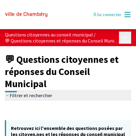
Menu
Se connecter
Questions citoyennes au conseil municipal
/
Menu p
💬 Questions citoyennes et réponses du Conseil Municipal
💬 Questions citoyennes et
réponses du Conseil
Municipal
Filtrer et rechercher
Retrouvez ici l'ensemble des questions posées par
les citoyen.nes et les réponses du conseil municipal