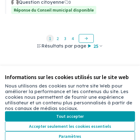
Question citoyenne
0
Réponse du Conseil municipal disponible
1
2
3
4
Résultats par page :
25
Voir toutes les questions retirées
Informations sur les cookies utilisés sur le site web
Nous utilisons des cookies sur notre site Web pour
améliorer la performance et les contenus du site. Les
Conditions d'utilisation
cookies nous permettent de fournir une expérience
Paramètres des cookies
utilisateur et un contenu plus personnalisés à partir de
Chambéry sur X
Chambéry sur Facebook
Chambéry sur Instagram
nos canaux de médias sociaux.
(Lien externe)
(Lien externe)
(Lien externe)
Tout accepter
Accepter seulement les cookies essentiels
Licence Cre
(Lien extern
Paramètres
(Lien externe)
Site réalisé grâce au
logiciel libre Decidim
.