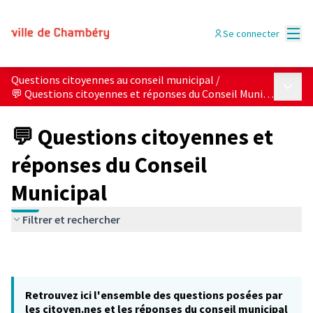
Menu
Se connecter
Questions citoyennes au conseil municipal
/
Menu p
💬 Questions citoyennes et réponses du Conseil Municipal
💬 Questions citoyennes et
réponses du Conseil
Municipal
Filtrer et rechercher
Retrouvez ici l'ensemble des questions posées par
les citoyen.nes et les réponses du conseil municipal