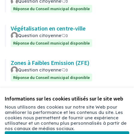
Question citoyenne
0
Réponse du Conseil municipal disponible
Végétalisation en centre-ville
Question citoyenne
0
Réponse du Conseil municipal disponible
Zones à Faibles Emission (ZFE)
Question citoyenne
0
Réponse du Conseil municipal disponible
Voir toutes les questions retirées
Informations sur les cookies utilisés sur le site web
Nous utilisons des cookies sur notre site Web pour
améliorer la performance et les contenus du site. Les
Conditions d'utilisation
cookies nous permettent de fournir une expérience
Paramètres des cookies
utilisateur et un contenu plus personnalisés à partir de
Chambéry sur X
Chambéry sur Facebook
Chambéry sur Instagram
nos canaux de médias sociaux.
(Lien externe)
(Lien externe)
(Lien externe)