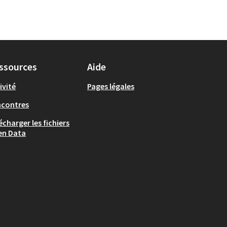
ssources
Aide
ivité
Pages légales
ncontres
écharger les fichiers
en Data