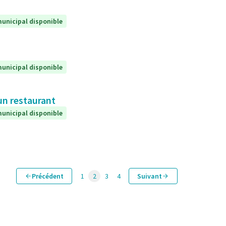
unicipal disponible
unicipal disponible
un restaurant
unicipal disponible
Précédent
1
2
3
4
Suivant