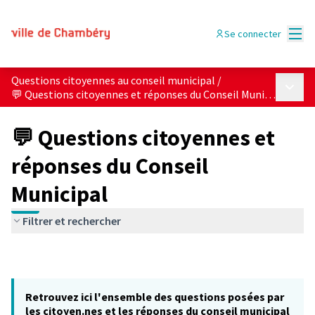
Menu
Se connecter
Questions citoyennes au conseil municipal
/
Menu p
💬 Questions citoyennes et réponses du Conseil Municipal
💬 Questions citoyennes et
réponses du Conseil
Municipal
Filtrer et rechercher
Retrouvez ici l'ensemble des questions posées par
les citoyen.nes et les réponses du conseil municipal