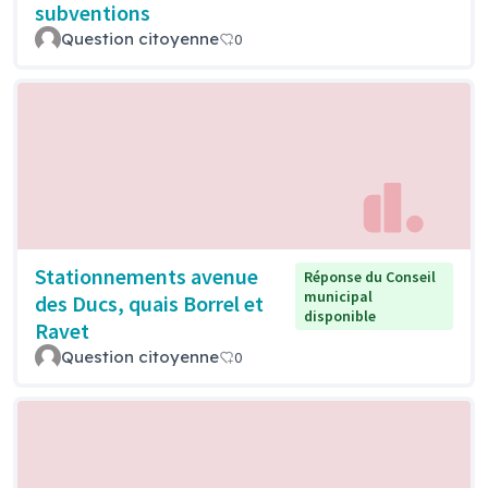
subventions
Question citoyenne
0
Stationnements avenue
Réponse du Conseil
municipal
des Ducs, quais Borrel et
disponible
Ravet
Question citoyenne
0