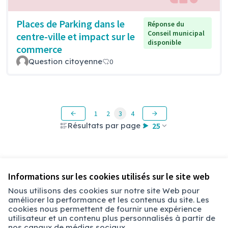
Places de Parking dans le
Réponse du
Conseil municipal
centre-ville et impact sur le
disponible
commerce
Question citoyenne
0
1
2
3
4
Résultats par page :
25
Voir toutes les questions retirées
Informations sur les cookies utilisés sur le site web
Nous utilisons des cookies sur notre site Web pour
améliorer la performance et les contenus du site. Les
Conditions d'utilisation
cookies nous permettent de fournir une expérience
Paramètres des cookies
utilisateur et un contenu plus personnalisés à partir de
Chambéry sur X
Chambéry sur Facebook
Chambéry sur Instagram
nos canaux de médias sociaux.