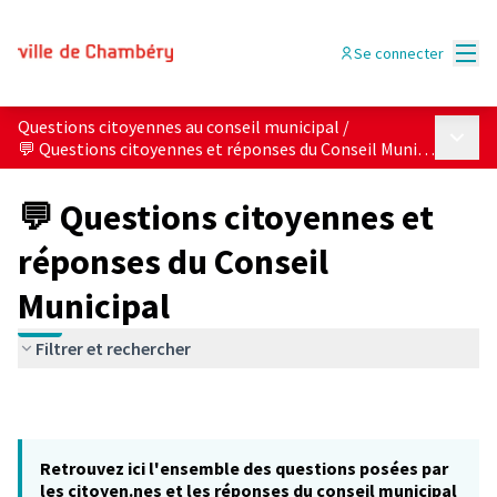
Menu
Se connecter
Questions citoyennes au conseil municipal
/
Menu p
💬 Questions citoyennes et réponses du Conseil Municipal
💬 Questions citoyennes et
réponses du Conseil
Municipal
Filtrer et rechercher
Retrouvez ici l'ensemble des questions posées par
les citoyen.nes et les réponses du conseil municipal