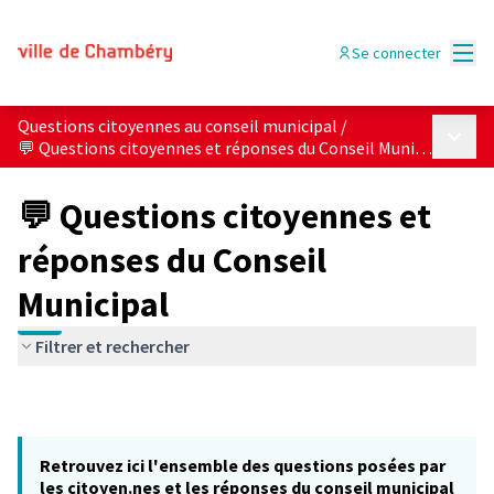
Menu
Se connecter
Questions citoyennes au conseil municipal
/
Menu p
💬 Questions citoyennes et réponses du Conseil Municipal
💬 Questions citoyennes et
réponses du Conseil
Municipal
Filtrer et rechercher
Retrouvez ici l'ensemble des questions posées par
les citoyen.nes et les réponses du conseil municipal