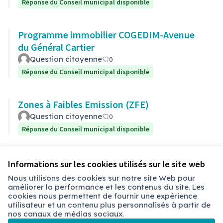
Réponse du Conseil municipal disponible
Programme immobilier COGEDIM-Avenue
du Général Cartier
Question citoyenne
0
Réponse du Conseil municipal disponible
Zones à Faibles Emission (ZFE)
Question citoyenne
0
Réponse du Conseil municipal disponible
Voir toutes les questions retirées
Informations sur les cookies utilisés sur le site web
Nous utilisons des cookies sur notre site Web pour
améliorer la performance et les contenus du site. Les
Conditions d'utilisation
cookies nous permettent de fournir une expérience
Paramètres des cookies
utilisateur et un contenu plus personnalisés à partir de
Chambéry sur X
Chambéry sur Facebook
Chambéry sur Instagram
nos canaux de médias sociaux.
(Lien externe)
(Lien externe)
(Lien externe)