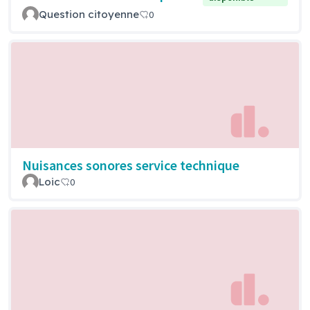
Question citoyenne
0
Nuisances sonores service technique
Loic
0