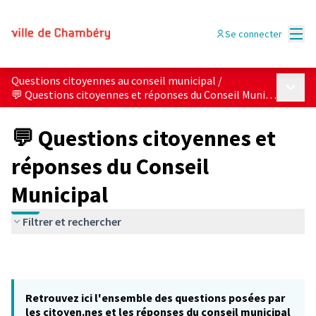
Menu
Se connecter
Questions citoyennes au conseil municipal
/
Menu p
💬 Questions citoyennes et réponses du Conseil Municipal
💬 Questions citoyennes et
réponses du Conseil
Municipal
Filtrer et rechercher
Retrouvez ici l'ensemble des questions posées par
les citoyen.nes et les réponses du conseil municipal