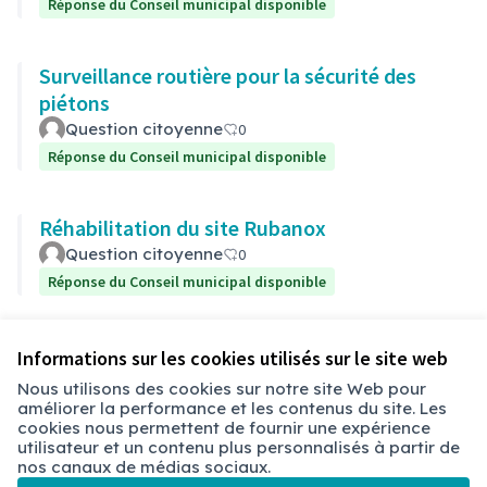
Réponse du Conseil municipal disponible
Surveillance routière pour la sécurité des
piétons
Question citoyenne
0
Réponse du Conseil municipal disponible
Réhabilitation du site Rubanox
Question citoyenne
0
Réponse du Conseil municipal disponible
Voir toutes les questions retirées
Informations sur les cookies utilisés sur le site web
Nous utilisons des cookies sur notre site Web pour
améliorer la performance et les contenus du site. Les
Conditions d'utilisation
cookies nous permettent de fournir une expérience
Paramètres des cookies
utilisateur et un contenu plus personnalisés à partir de
Chambéry sur X
Chambéry sur Facebook
Chambéry sur Instagram
nos canaux de médias sociaux.
(Lien externe)
(Lien externe)
(Lien externe)