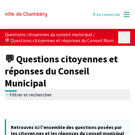
Menu
Se connecter
Questions citoyennes au conseil municipal
/
Menu p
💬 Questions citoyennes et réponses du Conseil Municipal
💬 Questions citoyennes et
réponses du Conseil
Municipal
Filtrer et rechercher
Retrouvez ici l'ensemble des questions posées par
les citoyen.nes et les réponses du conseil municipal