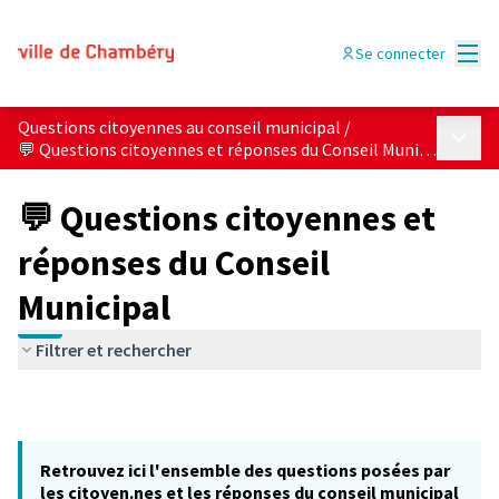
Menu
Se connecter
Questions citoyennes au conseil municipal
/
Menu p
💬 Questions citoyennes et réponses du Conseil Municipal
💬 Questions citoyennes et
réponses du Conseil
Municipal
Filtrer et rechercher
Retrouvez ici l'ensemble des questions posées par
les citoyen.nes et les réponses du conseil municipal