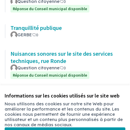
Question citoyenne
0
Réponse du Conseil municipal disponible
Tranquillité publique
GERBE
0
Nuisances sonores sur le site des services
techniques, rue Ronde
Question citoyenne
0
Réponse du Conseil municipal disponible
Voir toutes les propositions retirées
Informations sur les cookies utilisés sur le site web
Nous utilisons des cookies sur notre site Web pour
améliorer la performance et les contenus du site. Les
Conditions d'utilisation
cookies nous permettent de fournir une expérience
Paramètres des cookies
utilisateur et un contenu plus personnalisés à partir de
Chambéry sur X
Chambéry sur Facebook
Chambéry sur Instagram
nos canaux de médias sociaux.
(Lien externe)
(Lien externe)
(Lien externe)