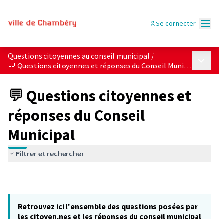
Menu
Se connecter
Questions citoyennes au conseil municipal
/
Menu p
💬 Questions citoyennes et réponses du Conseil Municipal
💬 Questions citoyennes et
réponses du Conseil
Municipal
Filtrer et rechercher
Retrouvez ici l'ensemble des questions posées par
les citoyen.nes et les réponses du conseil municipal