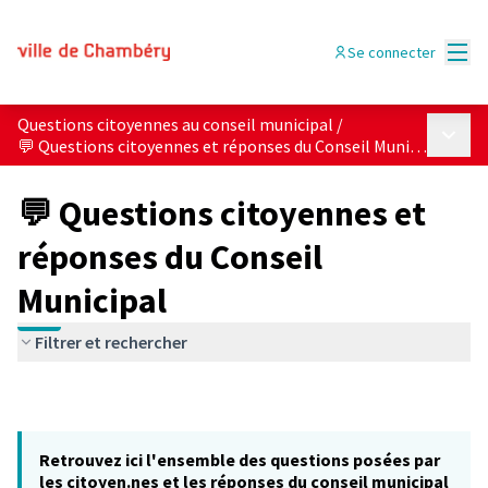
Menu
Se connecter
Questions citoyennes au conseil municipal
/
Menu p
💬 Questions citoyennes et réponses du Conseil Municipal
💬 Questions citoyennes et
réponses du Conseil
Municipal
Filtrer et rechercher
Retrouvez ici l'ensemble des questions posées par
les citoyen.nes et les réponses du conseil municipal