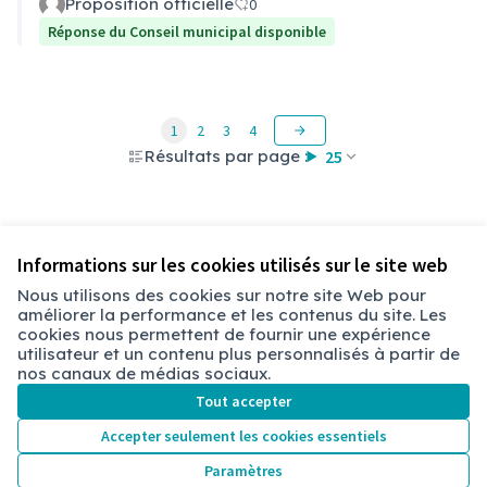
Proposition officielle
0
Réponse du Conseil municipal disponible
1
2
3
4
Résultats par page :
25
Voir toutes les questions retirées
Informations sur les cookies utilisés sur le site web
Nous utilisons des cookies sur notre site Web pour
améliorer la performance et les contenus du site. Les
Conditions d'utilisation
cookies nous permettent de fournir une expérience
Paramètres des cookies
utilisateur et un contenu plus personnalisés à partir de
Chambéry sur X
Chambéry sur Facebook
Chambéry sur Instagram
nos canaux de médias sociaux.
(Lien externe)
(Lien externe)
(Lien externe)
Tout accepter
Accepter seulement les cookies essentiels
Licence Cre
(Lien extern
Paramètres
(Lien externe)
Site réalisé grâce au
logiciel libre Decidim
.