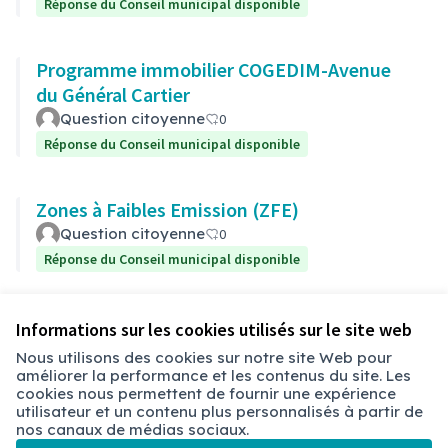
Réponse du Conseil municipal disponible
Programme immobilier COGEDIM-Avenue
du Général Cartier
Question citoyenne
0
Réponse du Conseil municipal disponible
Zones à Faibles Emission (ZFE)
Question citoyenne
0
Réponse du Conseil municipal disponible
Voir toutes les questions retirées
Informations sur les cookies utilisés sur le site web
Nous utilisons des cookies sur notre site Web pour
améliorer la performance et les contenus du site. Les
Conditions d'utilisation
cookies nous permettent de fournir une expérience
Paramètres des cookies
utilisateur et un contenu plus personnalisés à partir de
Chambéry sur X
Chambéry sur Facebook
Chambéry sur Instagram
nos canaux de médias sociaux.
(Lien externe)
(Lien externe)
(Lien externe)