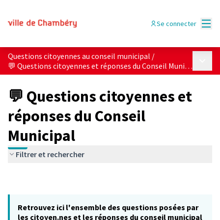
Menu
Se connecter
Questions citoyennes au conseil municipal
/
Menu p
💬 Questions citoyennes et réponses du Conseil Municipal
💬 Questions citoyennes et
réponses du Conseil
Municipal
Filtrer et rechercher
Retrouvez ici l'ensemble des questions posées par
les citoyen.nes et les réponses du conseil municipal