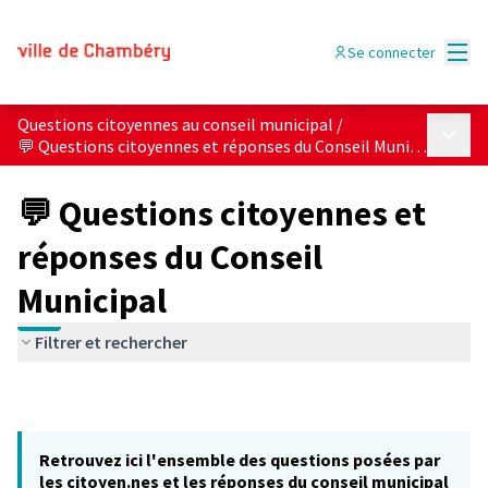
Menu
Se connecter
Questions citoyennes au conseil municipal
/
Menu p
💬 Questions citoyennes et réponses du Conseil Municipal
💬 Questions citoyennes et
réponses du Conseil
Municipal
Filtrer et rechercher
Retrouvez ici l'ensemble des questions posées par
les citoyen.nes et les réponses du conseil municipal