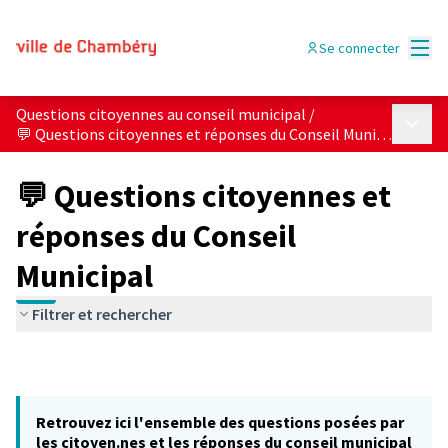
Menu
Se connecter
Questions citoyennes au conseil municipal
/
Menu p
💬 Questions citoyennes et réponses du Conseil Municipal
💬 Questions citoyennes et
réponses du Conseil
Municipal
Filtrer et rechercher
Retrouvez ici l'ensemble des questions posées par
les citoyen.nes et les réponses du conseil municipal