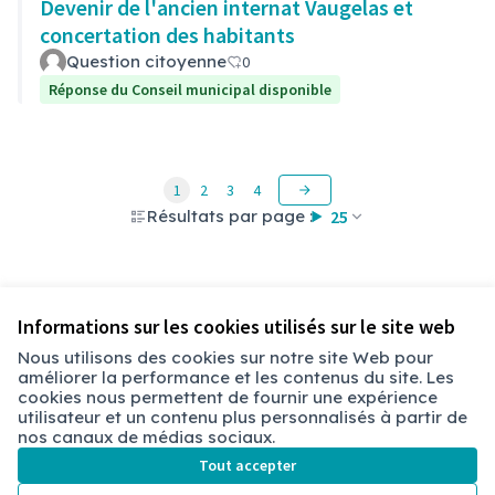
Devenir de l'ancien internat Vaugelas et
concertation des habitants
Question citoyenne
0
Réponse du Conseil municipal disponible
1
2
3
4
Résultats par page :
25
Voir toutes les questions retirées
Informations sur les cookies utilisés sur le site web
Nous utilisons des cookies sur notre site Web pour
améliorer la performance et les contenus du site. Les
Conditions d'utilisation
cookies nous permettent de fournir une expérience
Paramètres des cookies
utilisateur et un contenu plus personnalisés à partir de
Chambéry sur X
Chambéry sur Facebook
Chambéry sur Instagram
nos canaux de médias sociaux.
(Lien externe)
(Lien externe)
(Lien externe)
Tout accepter