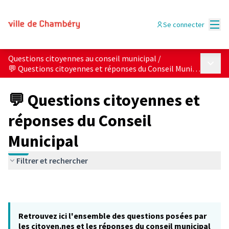
Menu
Se connecter
Questions citoyennes au conseil municipal
/
Menu p
💬 Questions citoyennes et réponses du Conseil Municipal
💬 Questions citoyennes et
réponses du Conseil
Municipal
Filtrer et rechercher
Retrouvez ici l'ensemble des questions posées par
les citoyen.nes et les réponses du conseil municipal