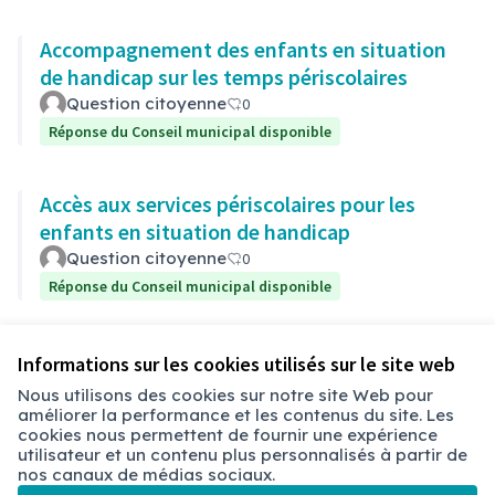
Accompagnement des enfants en situation
de handicap sur les temps périscolaires
Question citoyenne
0
Réponse du Conseil municipal disponible
Accès aux services périscolaires pour les
enfants en situation de handicap
Question citoyenne
0
Réponse du Conseil municipal disponible
Voir toutes les questions retirées
Informations sur les cookies utilisés sur le site web
Nous utilisons des cookies sur notre site Web pour
améliorer la performance et les contenus du site. Les
Conditions d'utilisation
cookies nous permettent de fournir une expérience
Paramètres des cookies
utilisateur et un contenu plus personnalisés à partir de
Chambéry sur X
Chambéry sur Facebook
Chambéry sur Instagram
nos canaux de médias sociaux.
(Lien externe)
(Lien externe)
(Lien externe)