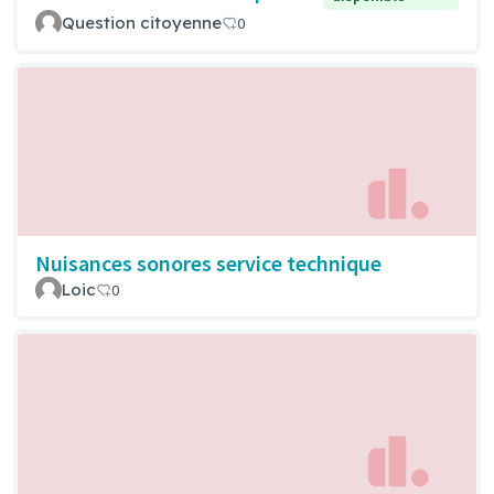
Question citoyenne
0
Nuisances sonores service technique
Loic
0