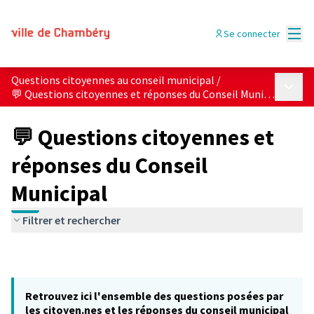
Menu
Se connecter
Questions citoyennes au conseil municipal
/
Menu p
💬 Questions citoyennes et réponses du Conseil Municipal
💬 Questions citoyennes et
réponses du Conseil
Municipal
Filtrer et rechercher
Retrouvez ici l'ensemble des questions posées par
les citoyen.nes et les réponses du conseil municipal