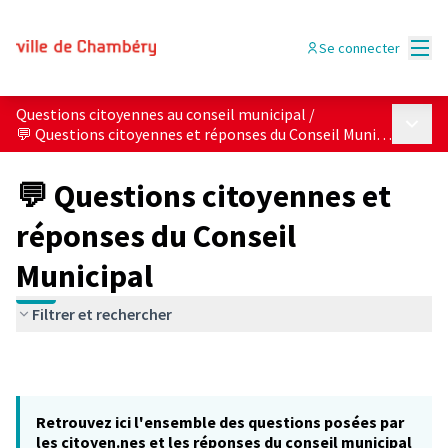
Menu
Se connecter
Questions citoyennes au conseil municipal
/
Menu p
💬 Questions citoyennes et réponses du Conseil Municipal
💬 Questions citoyennes et
réponses du Conseil
Municipal
Filtrer et rechercher
Retrouvez ici l'ensemble des questions posées par
les citoyen.nes et les réponses du conseil municipal