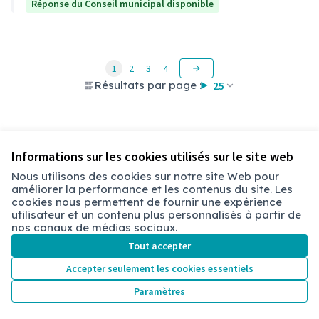
Réponse du Conseil municipal disponible
1
2
3
4
Résultats par page :
25
Voir toutes les questions retirées
Informations sur les cookies utilisés sur le site web
Nous utilisons des cookies sur notre site Web pour
améliorer la performance et les contenus du site. Les
Conditions d'utilisation
cookies nous permettent de fournir une expérience
Paramètres des cookies
utilisateur et un contenu plus personnalisés à partir de
Chambéry sur X
Chambéry sur Facebook
Chambéry sur Instagram
nos canaux de médias sociaux.
(Lien externe)
(Lien externe)
(Lien externe)
Tout accepter
Accepter seulement les cookies essentiels
Licence Cre
(Lien extern
Paramètres
(Lien externe)
Site réalisé grâce au
logiciel libre Decidim
.
(Lien externe)