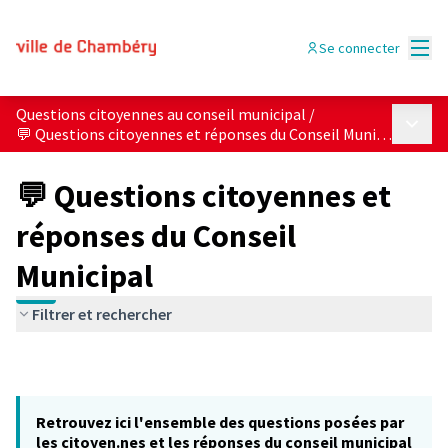
Menu
Se connecter
Questions citoyennes au conseil municipal
/
Menu p
💬 Questions citoyennes et réponses du Conseil Municipal
💬 Questions citoyennes et
réponses du Conseil
Municipal
Filtrer et rechercher
Retrouvez ici l'ensemble des questions posées par
les citoyen.nes et les réponses du conseil municipal