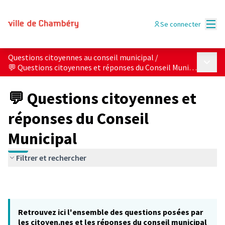
Menu
Se connecter
Questions citoyennes au conseil municipal
/
Menu p
💬 Questions citoyennes et réponses du Conseil Municipal
💬 Questions citoyennes et
réponses du Conseil
Municipal
Filtrer et rechercher
Retrouvez ici l'ensemble des questions posées par
les citoyen.nes et les réponses du conseil municipal