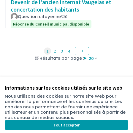
Devenir de l'ancien internat Vaugelas et
concertation des habitants
Question citoyenne
0
Réponse du Conseil municipal disponible
1
2
3
4
Résultats par page :
20
Voir toutes les questions retirées
Informations sur les cookies utilisés sur le site web
Nous utilisons des cookies sur notre site Web pour
améliorer la performance et les contenus du site. Les
Conditions d'utilisation
cookies nous permettent de fournir une expérience
Paramètres des cookies
utilisateur et un contenu plus personnalisés à partir de
Chambéry sur X
Chambéry sur Facebook
Chambéry sur Instagram
nos canaux de médias sociaux.
(Lien externe)
(Lien externe)
(Lien externe)
Tout accepter