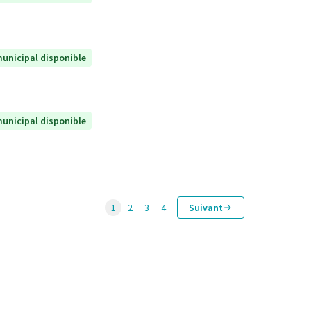
unicipal disponible
unicipal disponible
1
2
3
4
Suivant