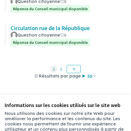
Question citoyenne
0
Réponse du Conseil municipal disponible
Circulation rue de la République
Question citoyenne
0
Réponse du Conseil municipal disponible
1
2
Résultats par page :
50
Voir toutes les questions retirées
Informations sur les cookies utilisés sur le site web
Nous utilisons des cookies sur notre site Web pour
améliorer la performance et les contenus du site. Les
Conditions d'utilisation
cookies nous permettent de fournir une expérience
Paramètres des cookies
utilisateur et un contenu plus personnalisés à partir de
Chambéry sur X
Chambéry sur Facebook
Chambéry sur Instagram