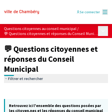
Menu
Se connecter
Questions citoyennes au conseil municipal
/
Menu p
💬 Questions citoyennes et réponses du Conseil Municipal
💬 Questions citoyennes et
réponses du Conseil
Municipal
Filtrer et rechercher
Retrouvez ici l'ensemble des questions posées par
les citoyen.nes et les réponses du conseil municipal