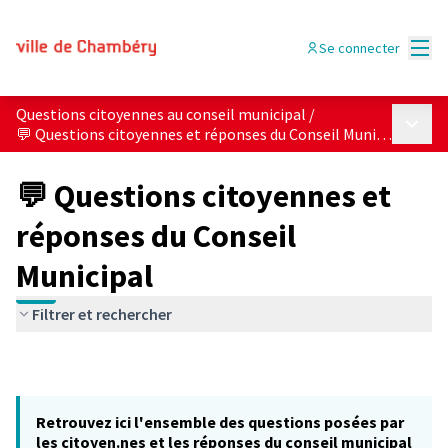
Menu
Se connecter
Questions citoyennes au conseil municipal
/
Menu p
💬 Questions citoyennes et réponses du Conseil Municipal
💬 Questions citoyennes et
réponses du Conseil
Municipal
Filtrer et rechercher
Retrouvez ici l'ensemble des questions posées par
les citoyen.nes et les réponses du conseil municipal