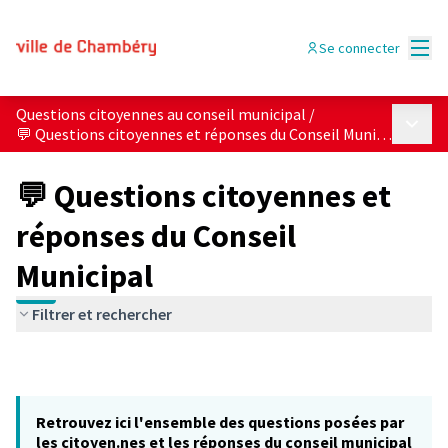
Menu
Se connecter
Questions citoyennes au conseil municipal
/
Menu p
💬 Questions citoyennes et réponses du Conseil Municipal
💬 Questions citoyennes et
réponses du Conseil
Municipal
Filtrer et rechercher
Retrouvez ici l'ensemble des questions posées par
les citoyen.nes et les réponses du conseil municipal