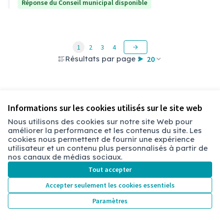
Réponse du Conseil municipal disponible
1
2
3
4
Résultats par page :
20
Voir toutes les questions retirées
Informations sur les cookies utilisés sur le site web
Nous utilisons des cookies sur notre site Web pour
améliorer la performance et les contenus du site. Les
Conditions d'utilisation
cookies nous permettent de fournir une expérience
Paramètres des cookies
utilisateur et un contenu plus personnalisés à partir de
Chambéry sur X
Chambéry sur Facebook
Chambéry sur Instagram
nos canaux de médias sociaux.
(Lien externe)
(Lien externe)
(Lien externe)
Tout accepter
Accepter seulement les cookies essentiels
Licence Cre
(Lien extern
Paramètres
(Lien externe)
Site réalisé grâce au
logiciel libre Decidim
.
(Lien externe)