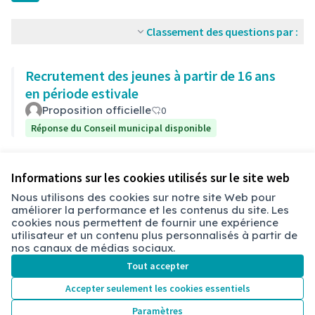
Classement des questions par :
Recrutement des jeunes à partir de 16 ans
en période estivale
Proposition officielle
0
Réponse du Conseil municipal disponible
Voir toutes les questions retirées
Informations sur les cookies utilisés sur le site web
Nous utilisons des cookies sur notre site Web pour
améliorer la performance et les contenus du site. Les
cookies nous permettent de fournir une expérience
Conditions d'utilisation
utilisateur et un contenu plus personnalisés à partir de
Paramètres des cookies
nos canaux de médias sociaux.
Chambéry sur X
Chambéry sur Facebook
Chambéry sur Instagram
Tout accepter
(Lien externe)
(Lien externe)
(Lien externe)
Accepter seulement les cookies essentiels
Paramètres