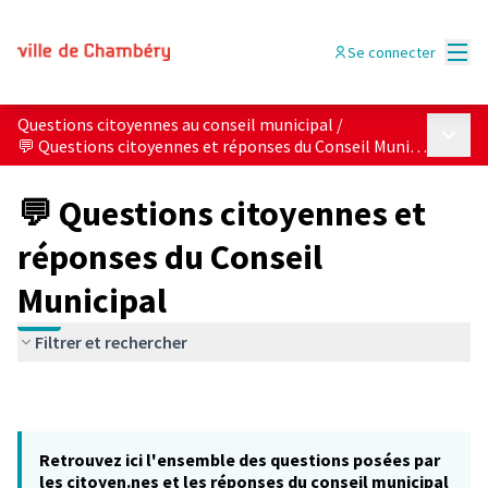
Menu
Se connecter
Questions citoyennes au conseil municipal
/
Menu p
💬 Questions citoyennes et réponses du Conseil Municipal
💬 Questions citoyennes et
réponses du Conseil
Municipal
Filtrer et rechercher
Retrouvez ici l'ensemble des questions posées par
les citoyen.nes et les réponses du conseil municipal