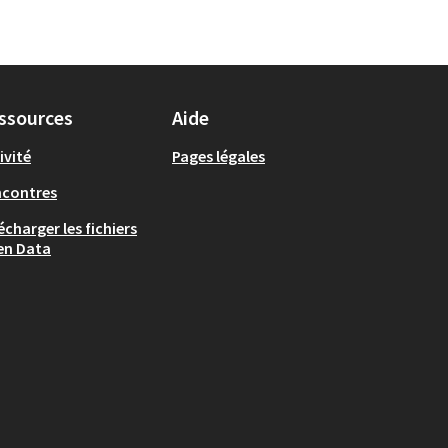
ssources
Aide
ivité
Pages légales
ncontres
écharger les fichiers
en Data