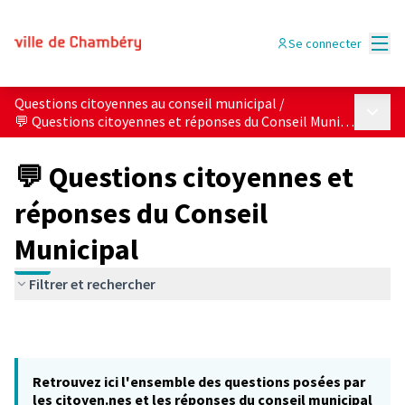
Menu
Se connecter
Questions citoyennes au conseil municipal
/
Menu p
💬 Questions citoyennes et réponses du Conseil Municipal
💬 Questions citoyennes et
réponses du Conseil
Municipal
Filtrer et rechercher
Retrouvez ici l'ensemble des questions posées par
les citoyen.nes et les réponses du conseil municipal