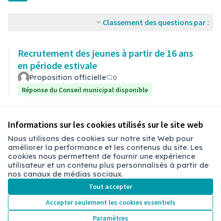
Classement des questions par :
Recrutement des jeunes à partir de 16 ans
en période estivale
Proposition officielle
0
Réponse du Conseil municipal disponible
Voir toutes les questions retirées
Informations sur les cookies utilisés sur le site web
Nous utilisons des cookies sur notre site Web pour
améliorer la performance et les contenus du site. Les
cookies nous permettent de fournir une expérience
Conditions d'utilisation
utilisateur et un contenu plus personnalisés à partir de
Paramètres des cookies
nos canaux de médias sociaux.
Chambéry sur X
Chambéry sur Facebook
Chambéry sur Instagram
Tout accepter
(Lien externe)
(Lien externe)
(Lien externe)
Accepter seulement les cookies essentiels
Paramètres