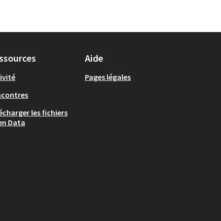
ssources
Aide
ivité
Pages légales
ncontres
écharger les fichiers
en Data