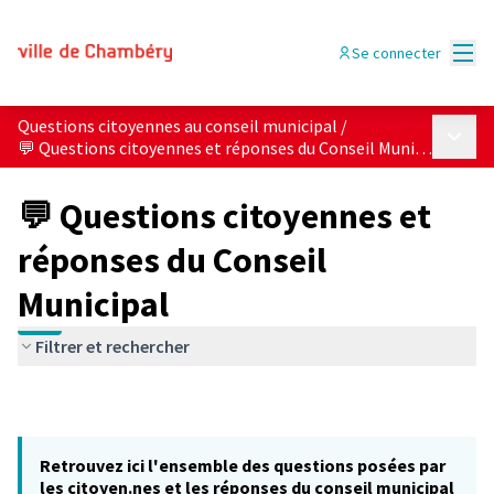
Menu
Se connecter
Questions citoyennes au conseil municipal
/
Menu p
💬 Questions citoyennes et réponses du Conseil Municipal
💬 Questions citoyennes et
réponses du Conseil
Municipal
Filtrer et rechercher
Retrouvez ici l'ensemble des questions posées par
les citoyen.nes et les réponses du conseil municipal