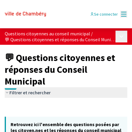
Menu
Se connecter
Questions citoyennes au conseil municipal
/
Menu p
💬 Questions citoyennes et réponses du Conseil Municipal
💬 Questions citoyennes et
réponses du Conseil
Municipal
Filtrer et rechercher
Retrouvez ici l'ensemble des questions posées par
les citoyen.nes et les réponses du conseil municipal