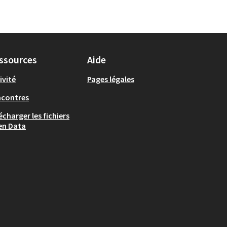
ssources
Aide
ivité
Pages légales
ncontres
écharger les fichiers
en Data