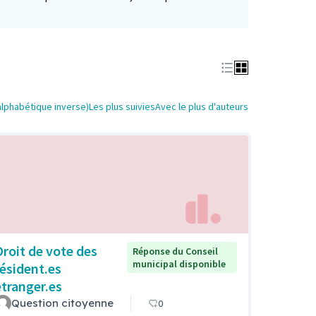
alphabétique inverse)
Les plus suivies
Avec le plus d'auteurs
Droit de vote des
Réponse du Conseil
municipal disponible
résident.es
étranger.es
Question citoyenne
0