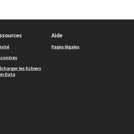
ssources
Aide
ivité
Pages légales
ncontres
écharger les fichiers
en Data