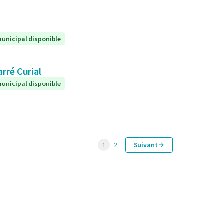
unicipal disponible
arré Curial
unicipal disponible
1
2
Suivant