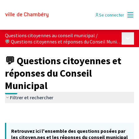
Menu
Se connecter
Questions citoyennes au conseil municipal
/
Menu p
💬 Questions citoyennes et réponses du Conseil Municipal
💬 Questions citoyennes et
réponses du Conseil
Municipal
Filtrer et rechercher
Retrouvez ici l'ensemble des questions posées par
les citoyen.nes et les réponses du conseil municipal