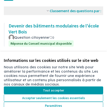
Classement des questions par :
Devenir des bâtiments modulaires de l'école
Vert Bois
Question citoyenne
0
Réponse du Conseil municipal disponible
Voir toutes les questions retirées
Informations sur les cookies utilisés sur le site web
Nous utilisons des cookies sur notre site Web pour
améliorer la performance et les contenus du site. Les
cookies nous permettent de fournir une expérience
Conditions d'utilisation
utilisateur et un contenu plus personnalisés à partir de
Paramètres des cookies
nos canaux de médias sociaux.
Chambéry sur X
Chambéry sur Facebook
Chambéry sur Instagram
Tout accepter
(Lien externe)
(Lien externe)
(Lien externe)
Accepter seulement les cookies essentiels
Paramètres