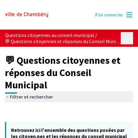
Menu
Se connecter
Questions citoyennes au conseil municipal
/
Menu p
💬 Questions citoyennes et réponses du Conseil Municipal
💬 Questions citoyennes et
réponses du Conseil
Municipal
Filtrer et rechercher
Retrouvez ici l'ensemble des questions posées par
les citoyen.nes et les réponses du conseil municipal