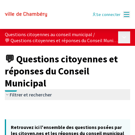
Menu
Se connecter
Questions citoyennes au conseil municipal
/
Menu p
💬 Questions citoyennes et réponses du Conseil Municipal
💬 Questions citoyennes et
réponses du Conseil
Municipal
Filtrer et rechercher
Retrouvez ici l'ensemble des questions posées par
les citoyen.nes et les réponses du conseil municipal