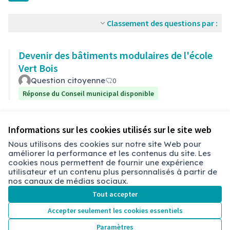
Classement des questions par :
Devenir des bâtiments modulaires de l'école
Vert Bois
Question citoyenne
0
Réponse du Conseil municipal disponible
Voir toutes les questions retirées
Informations sur les cookies utilisés sur le site web
Nous utilisons des cookies sur notre site Web pour
améliorer la performance et les contenus du site. Les
cookies nous permettent de fournir une expérience
Conditions d'utilisation
utilisateur et un contenu plus personnalisés à partir de
Paramètres des cookies
nos canaux de médias sociaux.
Chambéry sur X
Chambéry sur Facebook
Chambéry sur Instagram
Tout accepter
(Lien externe)
(Lien externe)
(Lien externe)
Accepter seulement les cookies essentiels
Paramètres