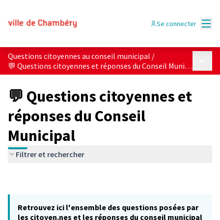
Menu
Se connecter
Questions citoyennes au conseil municipal
/
Menu p
💬 Questions citoyennes et réponses du Conseil Municipal
💬 Questions citoyennes et
réponses du Conseil
Municipal
Filtrer et rechercher
Retrouvez ici l'ensemble des questions posées par
les citoyen.nes et les réponses du conseil municipal