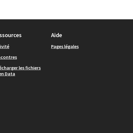
ssources
Aide
ivité
Pages légales
ncontres
écharger les fichiers
en Data