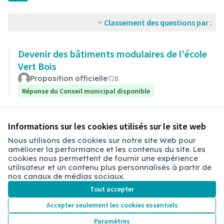
Classement des questions par :
Devenir des bâtiments modulaires de l'école
Vert Bois
Proposition officielle
0
Réponse du Conseil municipal disponible
Voir toutes les questions retirées
Informations sur les cookies utilisés sur le site web
Nous utilisons des cookies sur notre site Web pour
améliorer la performance et les contenus du site. Les
cookies nous permettent de fournir une expérience
Conditions d'utilisation
utilisateur et un contenu plus personnalisés à partir de
Paramètres des cookies
nos canaux de médias sociaux.
Chambéry sur X
Chambéry sur Facebook
Chambéry sur Instagram
Tout accepter
(Lien externe)
(Lien externe)
(Lien externe)
Accepter seulement les cookies essentiels
Paramètres