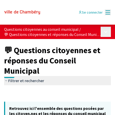
Menu
Se connecter
Questions citoyennes au conseil municipal
/
Menu p
💬 Questions citoyennes et réponses du Conseil Municipal
💬 Questions citoyennes et
réponses du Conseil
Municipal
Filtrer et rechercher
Retrouvez ici l'ensemble des questions posées par
les citoyen.nes et les réponses du conseil municipal