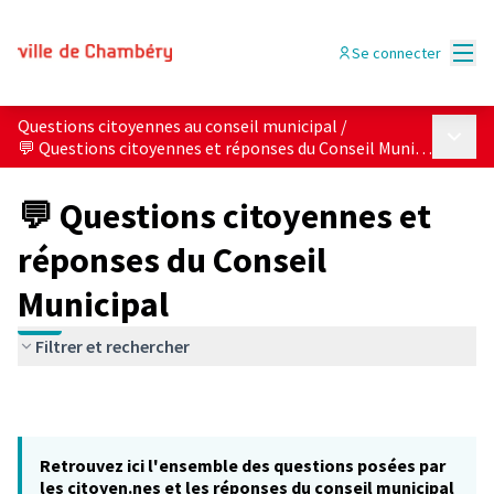
Menu
Se connecter
Questions citoyennes au conseil municipal
/
Menu p
💬 Questions citoyennes et réponses du Conseil Municipal
💬 Questions citoyennes et
réponses du Conseil
Municipal
Filtrer et rechercher
Retrouvez ici l'ensemble des questions posées par
les citoyen.nes et les réponses du conseil municipal