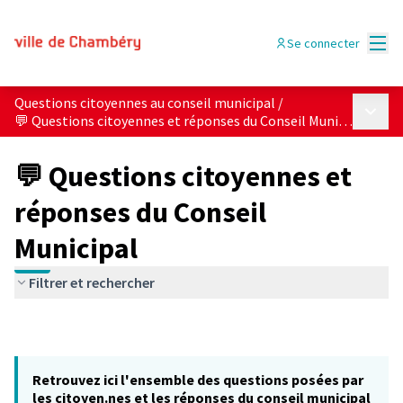
Menu
Se connecter
Questions citoyennes au conseil municipal
/
Menu p
💬 Questions citoyennes et réponses du Conseil Municipal
💬 Questions citoyennes et
réponses du Conseil
Municipal
Filtrer et rechercher
Retrouvez ici l'ensemble des questions posées par
les citoyen.nes et les réponses du conseil municipal