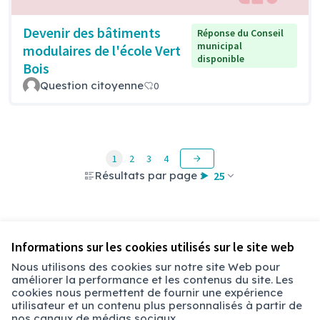
Devenir des bâtiments
Réponse du Conseil
municipal
modulaires de l'école Vert
disponible
Bois
Question citoyenne
0
1
2
3
4
Résultats par page :
25
Voir toutes les questions retirées
Informations sur les cookies utilisés sur le site web
Nous utilisons des cookies sur notre site Web pour
améliorer la performance et les contenus du site. Les
Conditions d'utilisation
cookies nous permettent de fournir une expérience
Paramètres des cookies
utilisateur et un contenu plus personnalisés à partir de
Chambéry sur X
Chambéry sur Facebook
Chambéry sur Instagram
nos canaux de médias sociaux.